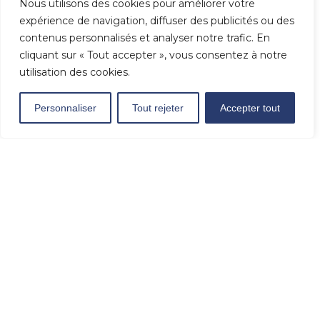
Nous utilisons des cookies pour améliorer votre
expérience de navigation, diffuser des publicités ou des
contenus personnalisés et analyser notre trafic. En
cliquant sur « Tout accepter », vous consentez à notre
utilisation des cookies.
Prêt
de livres
Personnaliser
Tout rejeter
Accepter tout
En savoir plus