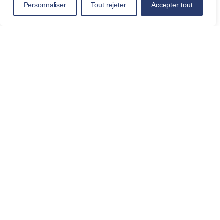
Comité scientifique de la Fédération
Personnaliser
Tout rejeter
Accepter tout
Nos services
Mise à disposition de matériel