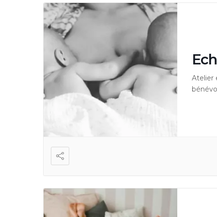
Ech
Atelie
bénévol