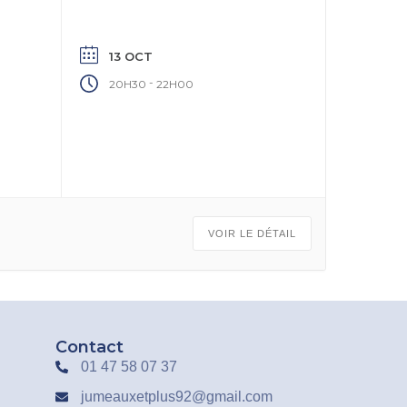
13 OCT
-
20H30
22H00
VOIR LE DÉTAIL
Contact
01 47 58 07 37
jumeauxetplus92@gmail.com