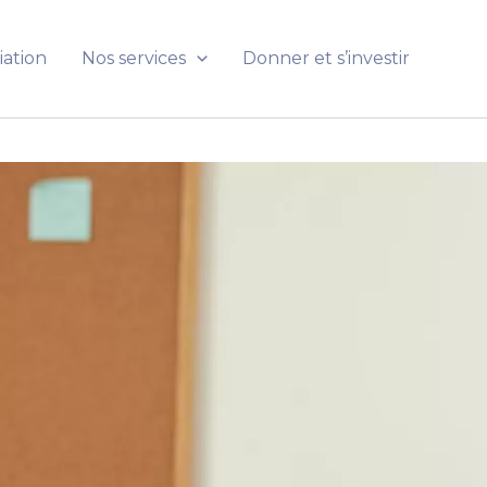
iation
Nos services
Donner et s’investir