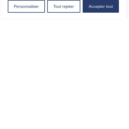
Personnaliser
Tout rejeter
Accepter tout
+ Ajouter à mon Agenda Google
+ iCal / Outlook export
L'événement est terminé.