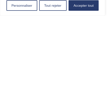
Personnaliser
Tout rejeter
Accepter tout
L'événement est terminé.
Laisser un
commentaire
Votre adresse e-mail ne sera
pas publiée.
Les champs
obligatoires sont indiqués
avec
*
Commentaire
*