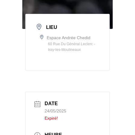
LIEU
Espace Andrée Chedid
60 Rue Du Général Leclerc -
Issy-les-Moulineaux
DATE
24/05/2025
Expiré!
HEURE